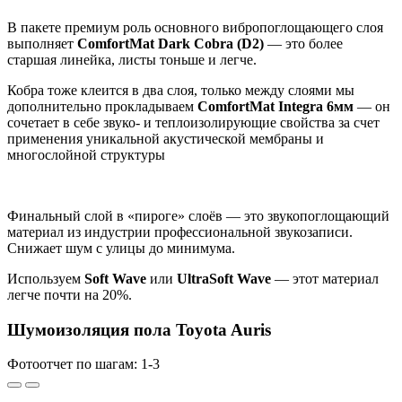
В пакете премиум роль основного вибропоглощающего слоя
выполняет
ComfortMat Dark Cobra (D2)
— это более
старшая линейка, листы тоньше и легче.
Кобра тоже клеится в два слоя, только между слоями мы
дополнительно прокладываем
ComfortMat Integra 6мм
— он
сочетает в себе звуко- и теплоизолирующие свойства за счет
применения уникальной акустической мембраны и
многослойной структуры
Финальный слой в «пироге» слоёв — это звукопоглощающий
материал из индустрии профессиональной звукозаписи.
Снижает шум с улицы до минимума.
Используем
Soft Wave
или
UltraSoft Wave
— этот материал
легче почти на 20%.
Шумоизоляция пола Toyota Auris
Фотоотчет по шагам: 1-
3