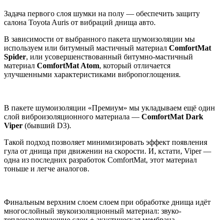
Задача первого слоя шумки на полу — обеспечить защиту
салона Toyota Auris от вибраций днища авто.
В зависимости от выбранного пакета шумоизоляции мы
используем или битумный мастичный материал
ComfortMat
Spider
, или усовершенствованный битумно-мастичный
материал
ComfortMat Atom
, который отличается
улучшенными характеристиками вибропоглощения.
В пакете шумоизоляции «Премиум» мы укладываем ещё один
слой виброизоляционного материала —
ComfortMat Dark
Viper
(бывший D3).
Такой подход позволяет минимизировать эффект появления
гула от днища при движении на скорости. И, кстати, Viper —
одна из последних разработок ComfortMat, этот материал
тоньше и легче аналогов.
Финальным верхним слоем слоем при обработке днища идёт
многослойный звукоизоляционный материал: звуко-
теплоизолирующие слои + акустическая мембрана.