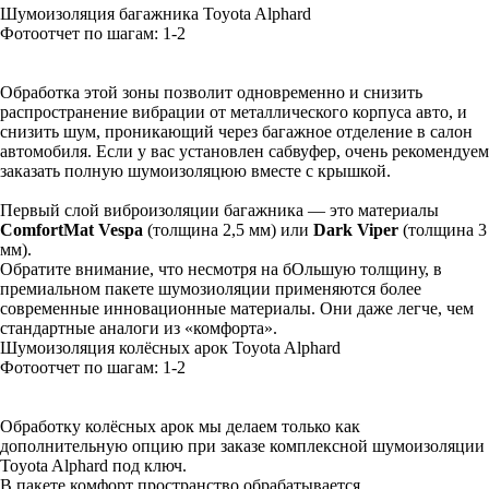
Шумоизоляция багажника Toyota Alphard
Фотоотчет по шагам: 1-
2
Обработка этой зоны позволит одновременно и снизить
распространение вибрации от металлического корпуса авто, и
снизить шум, проникающий через багажное отделение в салон
автомобиля. Если у вас установлен сабвуфер, очень рекомендуем
заказать полную шумоизоляцюю вместе с крышкой.
Первый слой виброизоляции багажника — это материалы
ComfortMat Vespa
(толщина 2,5 мм) или
Dark Viper
(толщина 3
мм).
Обратите внимание, что несмотря на бОльшую толщину, в
премиальном пакете шумозиоляции применяются более
современные инновационные материалы. Они даже легче, чем
стандартные аналоги из «комфорта».
Шумоизоляция колёсных арок Toyota Alphard
Фотоотчет по шагам: 1-
2
Обработку колёсных арок мы делаем только как
дополнительную опцию при заказе комплексной шумоизоляции
Toyota Alphard под ключ.
В пакете комфорт пространство обрабатывается