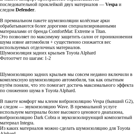
последовательной проклейкой двух материалов —
Vespa
и
следом
Defender
.
В премиальном пакете шумозиоляции колёсные арки
обрабатываются более дорогими специализированными
материалами от бренда ComfortMat: Extreme и Titan.
Это позволяет по максимуму защитить салон от проникновения
шума извне автомобиля + существенно снижается вес
используемых отделочных материалов.
Шумоизоляция задних крыльев Toyota Alphard
Фотоотчет по шагам: 1-
2
Шумоизоляцию задних крыльев мы совсем недавно включили в
комплексную шумоизоляцию автомобиля, так как опытным
путём поняли, что это помогает достичь максимального эффекта
по снижению шума в Toyota Alphard.
В пакете комфорт мы клеим виброизоляцию Vespa (бывший G2),
а следом — звукоизоляцию Wave. В премиальной услуге
используем материалы более высокого ценового диапазона,
виброизоляцию Dark Cobra и звукозизолирующий композитный
материал Integra.
Из каких материалов можно сделать шумоизоляцию для Toyota
Alphard