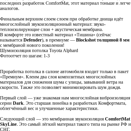
последних разработок ComfortMat, этот материал тоньше и легче
аналогов.
Финальным верхним слоем слоем при обработке днища идёт
многослойный звукоизоляционный материал: звуко-
теплоизолирующие слои + акустическая мембрана.
В комфорте это известный материал «Тишина» (сейчас
называется
Defender
), в премиуме —
Blockshot толщиной 8 мм
с мембраной нового поколения!
Шумоизоляция потолка Toyota Alphard
Фотоотчет по шагам: 1-
3
Проработка потолка в салоне автомобиля входит только в пакет
«Премиум». Клеим два слоя композитных многослойных
материалов для снижения шума с улицы, завываний ветра на
скорости. Также это позволяет минимизировать шум дождя.
Первый слой — уже знакомая нам многослойная виброизоляция
серии
Dark
. Это старшая линейка в разработках Комфортмата,
облегчённый вес и улучшенные характеристики.
Следующий слой — это мембранная звукоизоляция
ComfortMat
SkyLine
. Это самый лёгкий материал такого типа на рынке РФ и
СНГ.