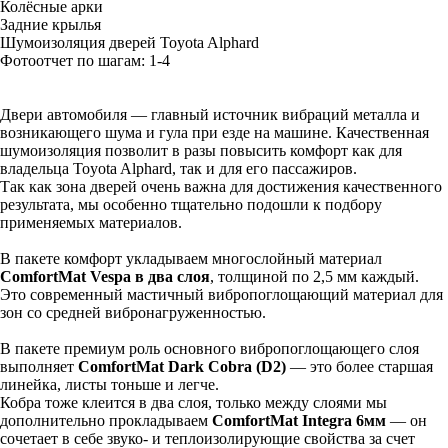
Колёсные арки
Задние крылья
Шумоизоляция дверей Toyota Alphard
Фотоотчет по шагам: 1-
4
Двери автомобиля — главный источник вибраций металла и
возникающего шума и гула при езде на машине. Качественная
шумоизоляция позволит в разы повысить комфорт как для
владельца Toyota Alphard, так и для его пассажиров.
Так как зона дверей очень важна для достижения качественного
результата, мы особенно тщательно подошли к подбору
применяемых материалов.
В пакете комфорт укладываем многослойный материал
ComfortMat Vespa в два слоя
, толщиной по 2,5 мм каждый.
Это современный мастичный вибропоглощающий материал для
зон со средней вибронагруженностью.
В пакете премиум роль основного вибропоглощающего слоя
выполняет
ComfortMat Dark Cobra (D2)
— это более старшая
линейка, листы тоньше и легче.
Кобра тоже клеится в два слоя, только между слоями мы
дополнительно прокладываем
ComfortMat Integra 6мм
— он
сочетает в себе звуко- и теплоизолирующие свойства за счет