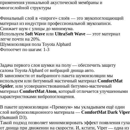
применения уникальной акустической мембраны и
многослойной структуры
Финальный слой в «пироге» слоёв — это звукопоглощающий
материал из индустрии профессиональной звукозаписи.
Снижает шум с улицы до минимума.
Используем
Soft Wave
или
UltraSoft Wave
— этот материал
легче почти на 20%.
Шумоизоляция пола Toyota Alphard
Фотоотчет по шагам: 1-
3
Задача первого слоя шумки на полу — обеспечить защиту
салона Toyota Alphard от вибраций днища авто.
В зависимости от выбранного пакета шумоизоляции мы
используем или битумный мастичный материал
ComfortMat
Spider
, или усовершенствованный битумно-мастичный
материал
ComfortMat Atom
, который отличается улучшенными
характеристиками вибропоглощения.
В пакете шумоизоляции «Премиум» мы укладываем ещё один
слой виброизоляционного материала —
ComfortMat Dark Viper
(бывший D3).
Такой подход позволяет минимизировать эффект появления гула
от днища при движении на скорости. И, кстати, Viper — одна из