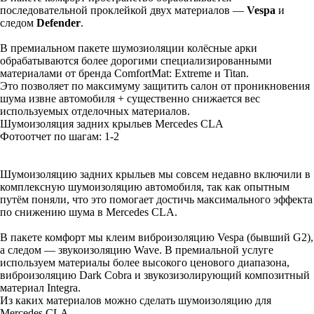
последовательной проклейкой двух материалов —
Vespa
и
следом
Defender
.
В премиальном пакете шумозиоляции колёсные арки
обрабатываются более дорогими специализированными
материалами от бренда ComfortMat: Extreme и Titan.
Это позволяет по максимуму защитить салон от проникновения
шума извне автомобиля + существенно снижается вес
используемых отделочных материалов.
Шумоизоляция задних крыльев Mercedes CLA
Фотоотчет по шагам: 1-
2
Шумоизоляцию задних крыльев мы совсем недавно включили в
комплексную шумоизоляцию автомобиля, так как опытным
путём поняли, что это помогает достичь максимального эффекта
по снижению шума в Mercedes CLA.
В пакете комфорт мы клеим виброизоляцию Vespa (бывший G2),
а следом — звукоизоляцию Wave. В премиальной услуге
используем материалы более высокого ценового диапазона,
виброизоляцию Dark Cobra и звукозизолирующий композитный
материал Integra.
Из каких материалов можно сделать шумоизоляцию для
Mercedes CLA