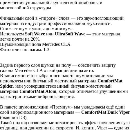
применения уникальной акустической мембраны и
многослойной структуры
Финальный слой в «пироге» слоёв — это звукопоглощающий
материал из индустрии профессиональной звукозаписи.
Снижает шум с улицы до минимума.
Используем
Soft Wave
или
UltraSoft Wave
— этот материал
легче почти на 20%.
Шумоизоляция пола Mercedes CLA
Фотоотчет по шагам: 1-
3
Задача первого слоя шумки на полу — обеспечить защиту
салона Mercedes CLA от вибраций днища авто.
В зависимости от выбранного пакета шумоизоляции мы
используем или битумный мастичный материал
ComfortMat
Spider
, или усовершенствованный битумно-мастичный
материал
ComfortMat Atom
, который отличается улучшенными
характеристиками вибропоглощения.
В пакете шумоизоляции «Премиум» мы укладываем ещё один
слой виброизоляционного материала —
ComfortMat Dark Viper
(бывший D3).
Такой подход позволяет минимизировать эффект появления гула
от днища при движении на скорости. И, кстати, Viper — одна из