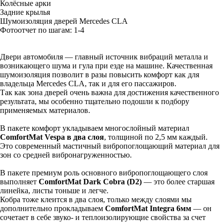
Колёсные арки
Задние крылья
Шумоизоляция дверей Mercedes CLA
Фотоотчет по шагам: 1-
4
Двери автомобиля — главный источник вибраций металла и
возникающего шума и гула при езде на машине. Качественная
шумоизоляция позволит в разы повысить комфорт как для
владельца Mercedes CLA, так и для его пассажиров.
Так как зона дверей очень важна для достижения качественного
результата, мы особенно тщательно подошли к подбору
применяемых материалов.
В пакете комфорт укладываем многослойный материал
ComfortMat Vespa в два слоя
, толщиной по 2,5 мм каждый.
Это современный мастичный вибропоглощающий материал для
зон со средней вибронагруженностью.
В пакете премиум роль основного вибропоглощающего слоя
выполняет
ComfortMat Dark Cobra (D2)
— это более старшая
линейка, листы тоньше и легче.
Кобра тоже клеится в два слоя, только между слоями мы
дополнительно прокладываем
ComfortMat Integra 6мм
— он
сочетает в себе звуко- и теплоизолирующие свойства за счет