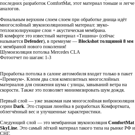
последних разработок ComfortMat, этот материал тоньше и легче
аналогов.
Финальным верхним слоем слоем при обработке днища идёт
многослойный звукоизоляционный материал: звуко-
теплоизолирующие слои + акустическая мембрана.
В комфорте это известный материал «Тишина» (сейчас
называется
Defender
), в премиуме —
Blockshot толщиной 8 мм
с мембраной нового поколения!
Шумоизоляция потолка Mercedes CLA
Фотоотчет по шагам: 1-
3
Проработка потолка в салоне автомобиля входит только в пакет
«Премиум». Клеим два слоя композитных многослойных
материалов для снижения шума с улицы, завываний ветра на
скорости. Также это позволяет минимизировать шум дождя.
Первый слой — уже знакомая нам многослойная виброизоляция
серии
Dark
. Это старшая линейка в разработках Комфортмата,
облегчённый вес и улучшенные характеристики.
Следующий слой — это мембранная звукоизоляция
ComfortMat
SkyLine
. Это самый лёгкий материал такого типа на рынке РФ и
СНГ.