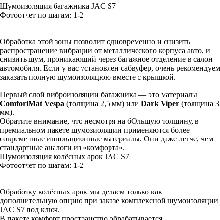
Шумоизоляция багажника JAC S7
Фотоотчет по шагам: 1-
2
Обработка этой зоны позволит одновременно и снизить
распространение вибрации от металлического корпуса авто, и
снизить шум, проникающий через багажное отделение в салон
автомобиля. Если у вас установлен сабвуфер, очень рекомендуем
заказать полную шумоизоляцюю вместе с крышкой.
Первый слой виброизоляции багажника — это материалы
ComfortMat Vespa
(толщина 2,5 мм) или
Dark Viper
(толщина 3
мм).
Обратите внимание, что несмотря на бОльшую толщину, в
премиальном пакете шумозиоляции применяются более
современные инновационные материалы. Они даже легче, чем
стандартные аналоги из «комфорта».
Шумоизоляция колёсных арок JAC S7
Фотоотчет по шагам: 1-
2
Обработку колёсных арок мы делаем только как
дополнительную опцию при заказе комплексной шумоизоляции
JAC S7 под ключ.
В пакете комфорт пространство обрабатывается