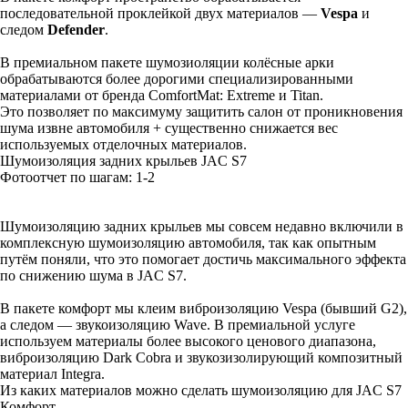
последовательной проклейкой двух материалов —
Vespa
и
следом
Defender
.
В премиальном пакете шумозиоляции колёсные арки
обрабатываются более дорогими специализированными
материалами от бренда ComfortMat: Extreme и Titan.
Это позволяет по максимуму защитить салон от проникновения
шума извне автомобиля + существенно снижается вес
используемых отделочных материалов.
Шумоизоляция задних крыльев JAC S7
Фотоотчет по шагам: 1-
2
Шумоизоляцию задних крыльев мы совсем недавно включили в
комплексную шумоизоляцию автомобиля, так как опытным
путём поняли, что это помогает достичь максимального эффекта
по снижению шума в JAC S7.
В пакете комфорт мы клеим виброизоляцию Vespa (бывший G2),
а следом — звукоизоляцию Wave. В премиальной услуге
используем материалы более высокого ценового диапазона,
виброизоляцию Dark Cobra и звукозизолирующий композитный
материал Integra.
Из каких материалов можно сделать шумоизоляцию для JAC S7
Комфорт