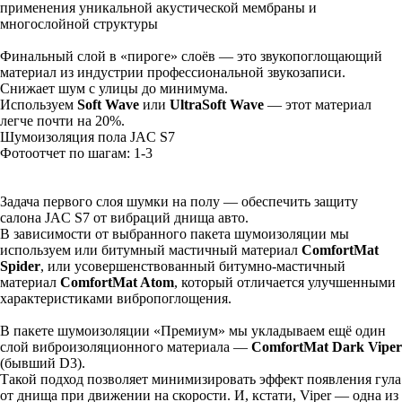
применения уникальной акустической мембраны и
многослойной структуры
Финальный слой в «пироге» слоёв — это звукопоглощающий
материал из индустрии профессиональной звукозаписи.
Снижает шум с улицы до минимума.
Используем
Soft Wave
или
UltraSoft Wave
— этот материал
легче почти на 20%.
Шумоизоляция пола JAC S7
Фотоотчет по шагам: 1-
3
Задача первого слоя шумки на полу — обеспечить защиту
салона JAC S7 от вибраций днища авто.
В зависимости от выбранного пакета шумоизоляции мы
используем или битумный мастичный материал
ComfortMat
Spider
, или усовершенствованный битумно-мастичный
материал
ComfortMat Atom
, который отличается улучшенными
характеристиками вибропоглощения.
В пакете шумоизоляции «Премиум» мы укладываем ещё один
слой виброизоляционного материала —
ComfortMat Dark Viper
(бывший D3).
Такой подход позволяет минимизировать эффект появления гула
от днища при движении на скорости. И, кстати, Viper — одна из