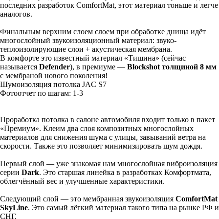
последних разработок ComfortMat, этот материал тоньше и легче
аналогов.
Финальным верхним слоем слоем при обработке днища идёт
многослойный звукоизоляционный материал: звуко-
теплоизолирующие слои + акустическая мембрана.
В комфорте это известный материал «Тишина» (сейчас
называется
Defender
), в премиуме —
Blockshot толщиной 8 мм
с мембраной нового поколения!
Шумоизоляция потолка JAC S7
Фотоотчет по шагам: 1-
3
Проработка потолка в салоне автомобиля входит только в пакет
«Премиум». Клеим два слоя композитных многослойных
материалов для снижения шума с улицы, завываний ветра на
скорости. Также это позволяет минимизировать шум дождя.
Первый слой — уже знакомая нам многослойная виброизоляция
серии
Dark
. Это старшая линейка в разработках Комфортмата,
облегчённый вес и улучшенные характеристики.
Следующий слой — это мембранная звукоизоляция
ComfortMat
SkyLine
. Это самый лёгкий материал такого типа на рынке РФ и
СНГ.