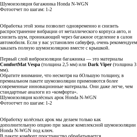
Шумоизоляция багажника Honda N-WGN
Фотоотчет по шагам: 1-
2
Обработка этой зоны позволит одновременно и снизить
распространение вибрации от металлического корпуса авто, и
снизить шум, проникающий через багажное отделение в салон
автомобиля. Если у вас установлен сабвуфер, очень рекомендуем
заказать полную шумоизоляцюю вместе с крышкой.
Первый слой виброизоляции багажника — это материалы
ComfortMat Vespa
(толщина 2,5 мм) или
Dark Viper
(толщина 3
мм).
Обратите внимание, что несмотря на бОльшую толщину, в
премиальном пакете шумозиоляции применяются более
современные инновационные материалы. Они даже легче, чем
стандартные аналоги из «комфорта».
Шумоизоляция колёсных арок Honda N-WGN
Фотоотчет по шагам: 1-
2
Обработку колёсных арок мы делаем только как
дополнительную опцию при заказе комплексной шумоизоляции
Honda N-WGN под ключ.
В пакете комфорт пространство обрабатывается