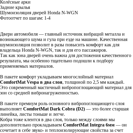
Колёсные арки
Задние крылья
Шумоизоляция дверей Honda N-WGN
Фотоотчет по шагам: 1-
4
Двери автомобиля — главный источник вибраций металла и
возникающего шума и гула при езде на машине. Качественная
шумоизоляция позволит в разы повысить комфорт как для
владельца Honda N-WGN, так и для его пассажиров.
Так как зона дверей очень важна для достижения качественного
результата, мы особенно тщательно подошли к подбору
применяемых материалов.
В пакете комфорт укладываем многослойный материал
ComfortMat Vespa в два слоя
, толщиной по 2,5 мм каждый.
Это современный мастичный вибропоглощающий материал для
зон со средней вибронагруженностью.
В пакете премиум роль основного вибропоглощающего слоя
выполняет
ComfortMat Dark Cobra (D2)
— это более старшая
линейка, листы тоньше и легче.
Кобра тоже клеится в два слоя, только между слоями мы
дополнительно прокладываем
ComfortMat Integra 6мм
— он
сочетает в себе звуко- и теплоизолирующие свойства за счет