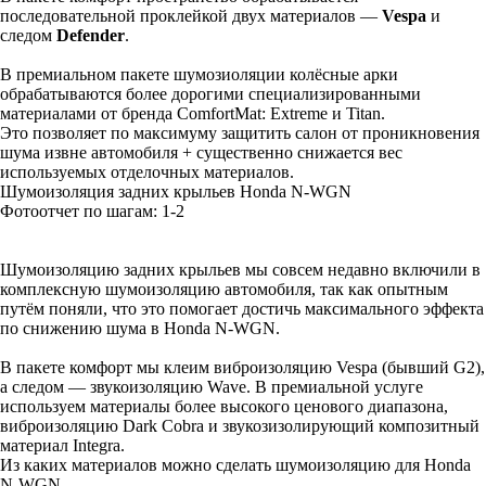
последовательной проклейкой двух материалов —
Vespa
и
следом
Defender
.
В премиальном пакете шумозиоляции колёсные арки
обрабатываются более дорогими специализированными
материалами от бренда ComfortMat: Extreme и Titan.
Это позволяет по максимуму защитить салон от проникновения
шума извне автомобиля + существенно снижается вес
используемых отделочных материалов.
Шумоизоляция задних крыльев Honda N-WGN
Фотоотчет по шагам: 1-
2
Шумоизоляцию задних крыльев мы совсем недавно включили в
комплексную шумоизоляцию автомобиля, так как опытным
путём поняли, что это помогает достичь максимального эффекта
по снижению шума в Honda N-WGN.
В пакете комфорт мы клеим виброизоляцию Vespa (бывший G2),
а следом — звукоизоляцию Wave. В премиальной услуге
используем материалы более высокого ценового диапазона,
виброизоляцию Dark Cobra и звукозизолирующий композитный
материал Integra.
Из каких материалов можно сделать шумоизоляцию для Honda
N-WGN