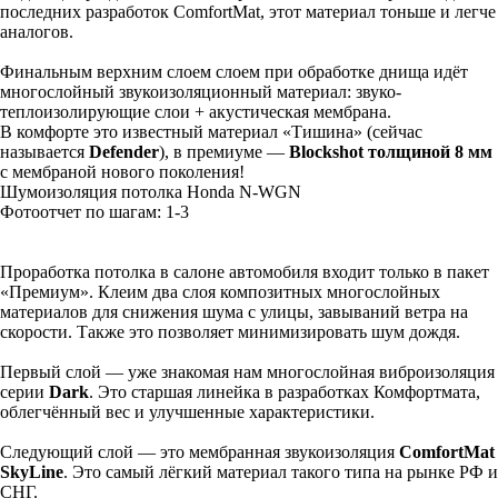
последних разработок ComfortMat, этот материал тоньше и легче
аналогов.
Финальным верхним слоем слоем при обработке днища идёт
многослойный звукоизоляционный материал: звуко-
теплоизолирующие слои + акустическая мембрана.
В комфорте это известный материал «Тишина» (сейчас
называется
Defender
), в премиуме —
Blockshot толщиной 8 мм
с мембраной нового поколения!
Шумоизоляция потолка Honda N-WGN
Фотоотчет по шагам: 1-
3
Проработка потолка в салоне автомобиля входит только в пакет
«Премиум». Клеим два слоя композитных многослойных
материалов для снижения шума с улицы, завываний ветра на
скорости. Также это позволяет минимизировать шум дождя.
Первый слой — уже знакомая нам многослойная виброизоляция
серии
Dark
. Это старшая линейка в разработках Комфортмата,
облегчённый вес и улучшенные характеристики.
Следующий слой — это мембранная звукоизоляция
ComfortMat
SkyLine
. Это самый лёгкий материал такого типа на рынке РФ и
СНГ.