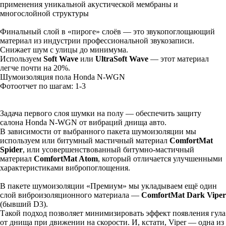
применения уникальной акустической мембраны и
многослойной структуры
Финальный слой в «пироге» слоёв — это звукопоглощающий
материал из индустрии профессиональной звукозаписи.
Снижает шум с улицы до минимума.
Используем
Soft Wave
или
UltraSoft Wave
— этот материал
легче почти на 20%.
Шумоизоляция пола Honda N-WGN
Фотоотчет по шагам: 1-
3
Задача первого слоя шумки на полу — обеспечить защиту
салона Honda N-WGN от вибраций днища авто.
В зависимости от выбранного пакета шумоизоляции мы
используем или битумный мастичный материал
ComfortMat
Spider
, или усовершенствованный битумно-мастичный
материал
ComfortMat Atom
, который отличается улучшенными
характеристиками вибропоглощения.
В пакете шумоизоляции «Премиум» мы укладываем ещё один
слой виброизоляционного материала —
ComfortMat Dark Viper
(бывший D3).
Такой подход позволяет минимизировать эффект появления гула
от днища при движении на скорости. И, кстати, Viper — одна из