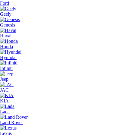
Ford
Geely
Genesis
Haval
Honda
Hyundai
Infiniti
Jeep
JAC
KIA
Lada
Land Rover
Lexus