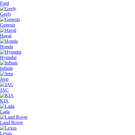
Ford
Geely
Genesis
Haval
Honda
Hyundai
Infiniti
Jeep
JAC
KIA
Lada
Land Rover
Lexus