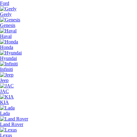
Ford
Geely
Genesis
Haval
Honda
Hyundai
Infiniti
Jeep
JAC
KIA
Lada
Land Rover
Lexus